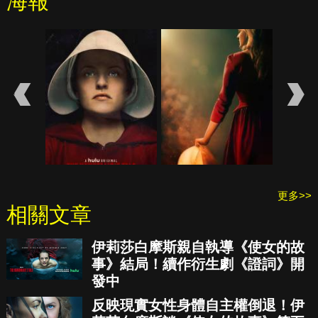
海報
更多>>
相關文章
伊莉莎白摩斯親自執導《使女的故
事》結局！續作衍生劇《證詞》開
發中
反映現實女性身體自主權倒退！伊