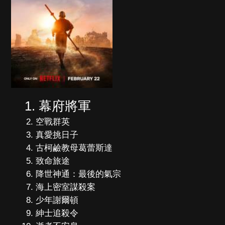
幕府將軍
空戰群英
真愛挑日子
古柯鹼教母葛蕾斯達
致命旅途
降世神通：最後的氣宗
海上密室謀殺案
少年謝爾頓
紳士追殺令