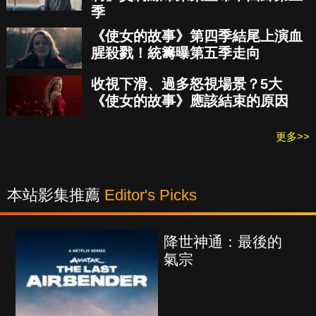
季
《使女的故事》第四季結尾上演血
腥殺戮！統籌曝第五季走向
收視下滑、過多怒視場景？5大
《使女的故事》應該結束的原因
更多>>
本站影集推薦
Editor's Picks
世神通：最後的
海上密
宗