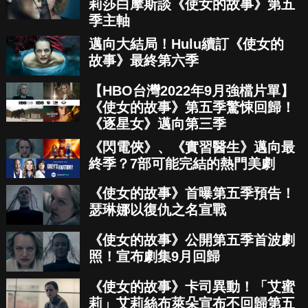
莉莎白摩斯談《使女的故事》第五
季主軸
邁向大結局！Hulu續訂《使女的
故事》最終第六季
【HBO台灣2022年9月強檔片單】
《使女的故事》第五季驚悚回歸！
《逐星女》邁向第三季
《閃電俠》、《實習醫生》邁向最
終季？7部可能完結的熱門美劇
《使女的故事》首曝第五季預告！
瑟琳娜以復仇之名宣戰
《使女的故事》公開第五季首波劇
照！宣布劇集9月回歸
《使女的故事》卡司異動！「艾蜜
莉」艾莉絲布萊朵宣布不回歸第五